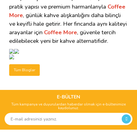
pratik yapısı ve premium harmanlarıyla
Coffee
More
, günlük kahve alışkanlığını daha bilinçli
ve keyifli hale getirir. Her fincanda aynı kaliteyi
arayanlar için
Coffee More
, güvenle tercih
edilebilecek yeni bir kahve alternatifidir.
Tüm Bloglar
E-BÜLTEN
Tüm kampanya ve duyurulardan haberdar olmak için e-bültenimize
kaydolunuz.