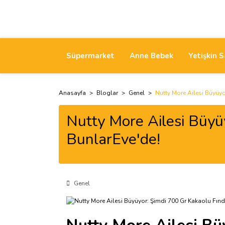
Süpermarket
Anne Bebek
Yetişkin S
Anasayfa
Bloglar
Genel
Nutty More Ailesi Büyüyo
Nutty More Ailesi Büyü
BunlarEve'de!
Genel