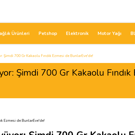
ağlık Ürünleri
Petshop
Elektronik
Motor Yağı
B
r: Şimdi 700 Gr Kakaolu Fındık Ezmesi de BunlarEve'de!
yor: Şimdi 700 Gr Kakaolu Fındık