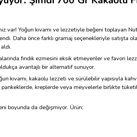
yüyor: Şimdi 700 Gr Kakaolu F
miz var! Yoğun kıvamı ve lezzetiyle beğeni toplayan N
lendi. Daha önce farklı gramaj seçenekleriyle satışta ol
aldı.
ofralarında fındık ezmesini eksik etmeyenler ve favori l
oldukça avantajlı bir alternatif sunuyor.
n kıvamı, kakaolu lezzeti ve sürülebilir yapısıyla kahv
, pankeklerde, kreplerde veya meyvelerle birlikte tüket
yeni boyunda da değişmiyor. Ürün;