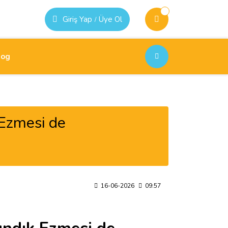
Giriş Yap
Üye Ol
/
log
 Ezmesi de
16-06-2026
09:57