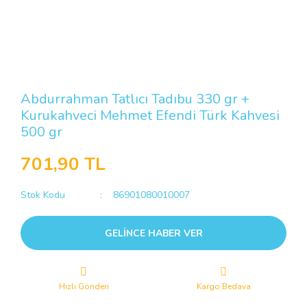
Abdurrahman Tatlıcı Tadıbu 330 gr +
Kurukahveci Mehmet Efendi Türk Kahvesi
500 gr
701,90 TL
Stok Kodu
86901080010007
GELİNCE HABER VER
Hızlı Gönderi
Kargo Bedava