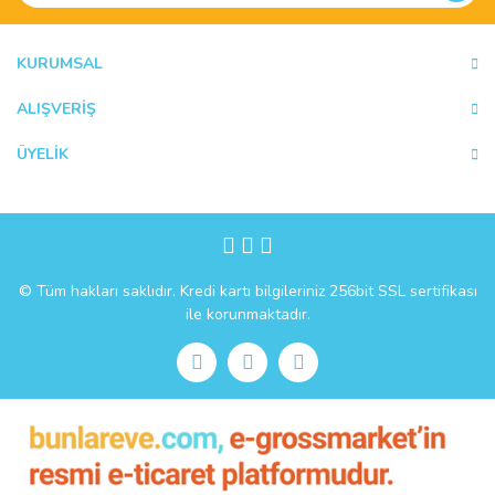
Ürün bilgilerinde hatalar bulunuyor.
Ürün fiyatı diğer sitelerden daha pahalı.
KURUMSAL
Bu ürüne benzer farklı alternatifler olmalı.
ALIŞVERİŞ
ÜYELİK
Gönder
© Tüm hakları saklıdır. Kredi kartı bilgileriniz 256bit SSL sertifikası
ile korunmaktadır.