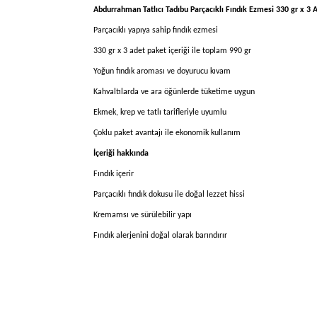
Abdurrahman Tatlıcı Tadıbu Parçacıklı Fındık Ezmesi 330 gr x 3 
Parçacıklı yapıya sahip fındık ezmesi
330 gr x 3 adet paket içeriği ile toplam 990 gr
Yoğun fındık aroması ve doyurucu kıvam
Kahvaltılarda ve ara öğünlerde tüketime uygun
Ekmek, krep ve tatlı tarifleriyle uyumlu
Çoklu paket avantajı ile ekonomik kullanım
İçeriği hakkında
Fındık içerir
Parçacıklı fındık dokusu ile doğal lezzet hissi
Kremamsı ve sürülebilir yapı
Fındık alerjenini doğal olarak barındırır
Bu ürünün fiyat bilgisi, resim, ürün açıklamalarında 
Görüş ve önerileriniz için teşekkür ederiz.