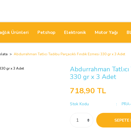
ağlık Ürünleri
Petshop
Elektronik
Motor Yağı
B
olata
Abdurrahman Tatlıcı Tadıbu Parçacıklı Fındık Ezmesi 330 gr x 3 Adet
Abdurrahman Tatlıcı 
330 gr x 3 Adet
718,90 TL
Stok Kodu
PRA-
SEPETE 