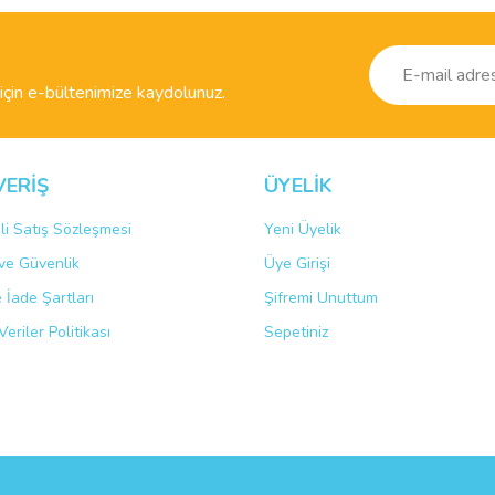
r.
Yorum Yaz
çin e-bültenimize kaydolunuz.
VERİŞ
ÜYELİK
li Satış Sözleşmesi
Yeni Üyelik
k ve Güvenlik
Üye Girişi
Gönder
e İade Şartları
Şifremi Unuttum
Veriler Politikası
Sepetiniz