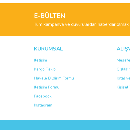
Ürün resmi kalitesiz, bozuk veya görüntülenemiyo
Ürün açıklamasında eksik bilgiler bulunuyor.
E-BÜLTEN
Ürün bilgilerinde hatalar bulunuyor.
Tüm kampanya ve duyurulardan haberdar olmak i
Ürün fiyatı diğer sitelerden daha pahalı.
Bu ürüne benzer farklı alternatifler olmalı.
KURUMSAL
ALIŞ
İletişim
Mesafe
Kargo Takibi
Gizlili
Havale Bildirim Formu
İptal v
İletişim Formu
Kişisel 
Facebook
Instagram