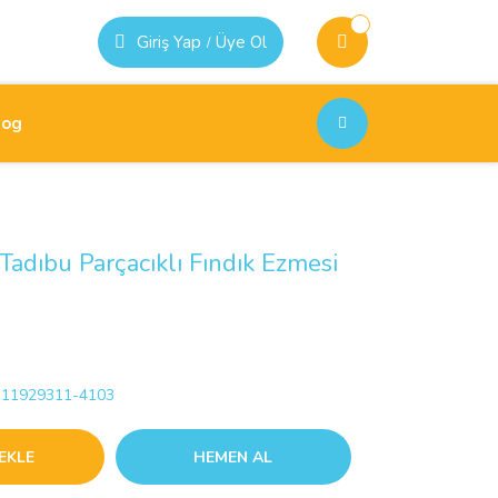
Giriş Yap
Üye Ol
/
log
Tadıbu Parçacıklı Fındık Ezmesi
11929311-4103
EKLE
HEMEN AL