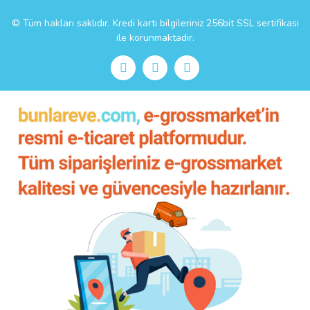
© Tüm hakları saklıdır. Kredi kartı bilgileriniz 256bit SSL sertifikası
ile korunmaktadır.