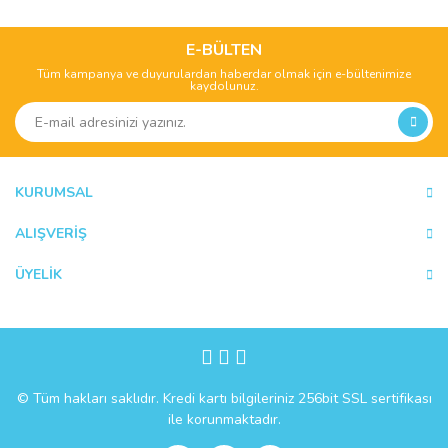
konularda yetersiz gördüğünüz noktaları öneri formunu
Bu ürüne ilk yorumu siz yapın!
kullanarak tarafımıza iletebilirsiniz.
Görüş ve önerileriniz için teşekkür ederiz.
E-BÜLTEN
Tüm kampanya ve duyurulardan haberdar olmak için e-bültenimize
Yorum Yaz
kaydolunuz.
Ürün resmi kalitesiz, bozuk veya görüntülenemiyor.
Ürün açıklamasında eksik bilgiler bulunuyor.
Ürün bilgilerinde hatalar bulunuyor.
Ürün fiyatı diğer sitelerden daha pahalı.
KURUMSAL
Bu ürüne benzer farklı alternatifler olmalı.
ALIŞVERİŞ
ÜYELİK
Gönder
© Tüm hakları saklıdır. Kredi kartı bilgileriniz 256bit SSL sertifikası
ile korunmaktadır.