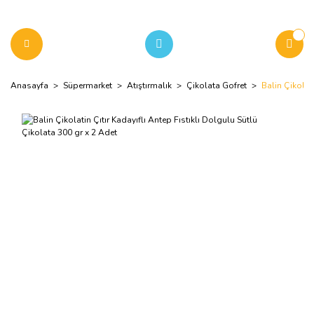
Anasayfa
Süpermarket
Atıştırmalık
Çikolata Gofret
Balin Çikolat