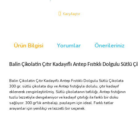
Karşılaştır
Ürün Bilgisi
Yorumlar
Önerileriniz
Balin Çikolatin Çıtır Kadayıflı Antep Fıstıklı Dolgulu Sütlü Ç
Balin Çikolatin Çıtır Kadayıflı Antep Fıstıklı Dolgulu Sütlü Çikolata
300 gr, sütlü çikolata dışı ve Antep fıstığıyla dolulu, çıtır kadayıf
eklenerek zenginleştirilmiş. Sütlü çikolatanın tatlılığı, Antep fıstığının
tuzlu lezzetiyle dengeleniyor ve kadayıf çıtırlığı ile farklı bir doku
sağlıyor. 300 gr'lık ambalajı, paylaşım için ideal. Farklı tatlar
arayanlar için yenilikçi ve lezzetli bir seçenek.
Bu ürünün fiyat bilgisi, resim, ürün açıklamalarında ve diğer
konularda yetersiz gördüğünüz noktaları öneri formunu
Bu ürüne ilk yorumu siz yapın!