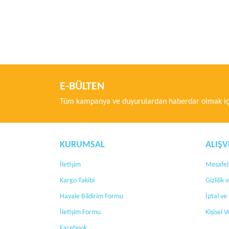
Bu ürünün fiyat bilgisi, resim, ürün açıklamalarında ve di
Görüş ve önerileriniz için teşekkür ederiz.
Ürün resmi kalitesiz, bozuk veya görüntülenemiyor.
Ürün açıklamasında eksik bilgiler bulunuyor.
E-BÜLTEN
Ürün bilgilerinde hatalar bulunuyor.
Tüm kampanya ve duyurulardan haberdar olmak içi
Ürün fiyatı diğer sitelerden daha pahalı.
Bu ürüne benzer farklı alternatifler olmalı.
KURUMSAL
ALIŞV
İletişim
Mesafeli
Kargo Takibi
Gizlilik
Havale Bildirim Formu
İptal ve
İletişim Formu
Kişisel V
Facebook