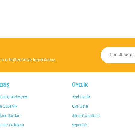
ğer konularda yetersiz gördüğünüz noktaları öneri formunu kullanarak tarafımıza ileteb
Bu ürüne ilk yorumu siz yapın!
Yorum Yaz
n e-bültenimize kaydolunuz.
ERİŞ
ÜYELİK
 Satış Sözleşmesi
Yeni Üyelik
 ve Güvenlik
Üye Girişi
Gönder
 İade Şartları
Şifremi Unuttum
eriler Politikası
Sepetiniz