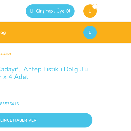
Giriş Yap
Üye Ol
/
log
x 4 Adet
Kadayıflı Antep Fıstıklı Dolgulu
r x 4 Adet
83535416
LİNCE HABER VER