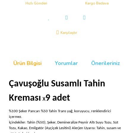
Hızlı Gönderi
Kargo Bedava
Karşılaştır
Ürün Bilgisi
Yorumlar
Önerileriniz
Çavuşoğlu Susamlı Tahin
Kreması
9 adet
x
%100 Şeker Pancarı %50 Tahin Trans yağ, koruyucu, renklendirici
içermez.
İçindekiler: Tahin (%50), Şeker, Demineralize Peynir Altı Suyu Tozu, Süt
Tozu, Kakao, Emilgatör (Ayçiçek Lesitini) Alerjen Uyarısı: Tahin, susam ve