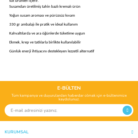
süt ürünleri içerir.
Susamdan üretilmiş tahin bazlı kremalı ürün
Yoğun susam aroması ve pürüzsüz kıvam
330 gr ambalajı ile pratik ve ideal kullanım
Kahvaltılarda ve ara öğünlerde tüketime uygun
Ekmek, krep ve tatlılarla birlikte kullanılabilir
Günlük enerji ihtiyacını destekleyen lezzetli alternatif
Bu ürünün fiyat bilgisi, resim, ürün açıklamalarında ve diğer
konularda yetersiz gördüğünüz noktaları öneri formunu
Bu ürüne ilk yorumu siz yapın!
kullanarak tarafımıza iletebilirsiniz.
Görüş ve önerileriniz için teşekkür ederiz.
E-BÜLTEN
Tüm kampanya ve duyurulardan haberdar olmak için e-bültenimize
Yorum Yaz
kaydolunuz.
Ürün resmi kalitesiz, bozuk veya görüntülenemiyor.
Ürün açıklamasında eksik bilgiler bulunuyor.
Ürün bilgilerinde hatalar bulunuyor.
Ürün fiyatı diğer sitelerden daha pahalı.
KURUMSAL
Bu ürüne benzer farklı alternatifler olmalı.