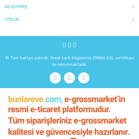
ALIŞVERİŞ
ÜYELİK
Gönder
© Tüm hakları saklıdır. Kredi kartı bilgileriniz 256bit SSL sertifikası
ile korunmaktadır.