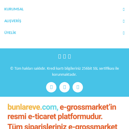
Ürün bilgilerinde hatalar bulunuyor.
KURUMSAL
Ürün fiyatı diğer sitelerden daha pahalı.
Bu ürüne benzer farklı alternatifler olmalı.
ALIŞVERİŞ
ÜYELİK
Gönder
© Tüm hakları saklıdır. Kredi kartı bilgileriniz 256bit SSL sertifikası ile
korunmaktadır.