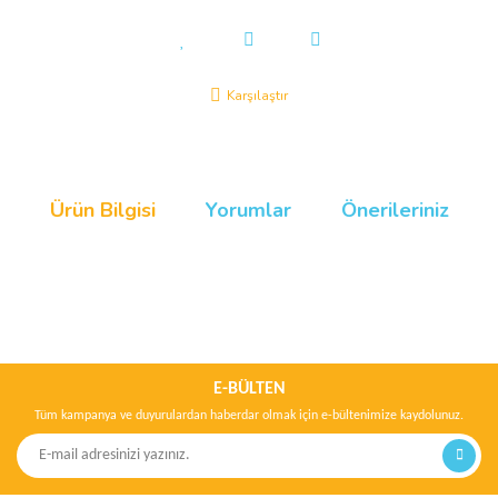
Karşılaştır
Ürün Bilgisi
Yorumlar
Önerileriniz
Bu ürünün fiyat bilgisi, resim, ürün açıklamalarında ve diğer
konularda yetersiz gördüğünüz noktaları öneri formunu kullanarak
Bu ürüne ilk yorumu siz yapın!
tarafımıza iletebilirsiniz.
Görüş ve önerileriniz için teşekkür ederiz.
E-BÜLTEN
Tüm kampanya ve duyurulardan haberdar olmak için e-bültenimize kaydolunuz.
Yorum Yaz
Ürün resmi kalitesiz, bozuk veya görüntülenemiyor.
Ürün açıklamasında eksik bilgiler bulunuyor.