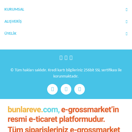
Ürün bilgilerinde hatalar bulunuyor.
KURUMSAL
Ürün fiyatı diğer sitelerden daha pahalı.
Bu ürüne benzer farklı alternatifler olmalı.
ALIŞVERİŞ
ÜYELİK
Gönder
© Tüm hakları saklıdır. Kredi kartı bilgileriniz 256bit SSL sertifikası ile
korunmaktadır.