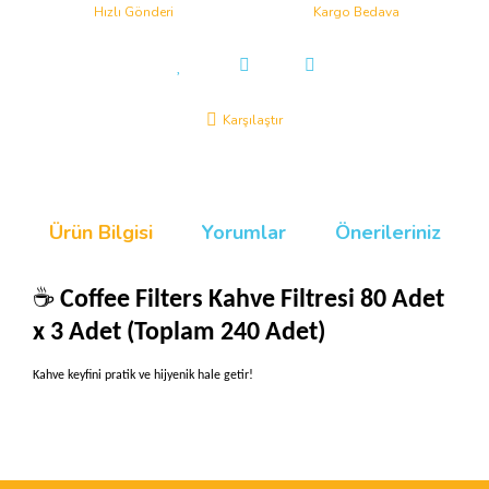
Hızlı Gönderi
Kargo Bedava
Karşılaştır
Ürün Bilgisi
Yorumlar
Önerileriniz
☕️
Coffee Filters Kahve Filtresi 80 Adet
x 3 Adet (Toplam 240 Adet)
Kahve keyfini pratik ve hijyenik hale getir!
Bu ürünün fiyat bilgisi, resim, ürün açıklamalarında ve diğer
konularda yetersiz gördüğünüz noktaları öneri formunu kullanarak
Bu ürüne ilk yorumu siz yapın!
tarafımıza iletebilirsiniz.