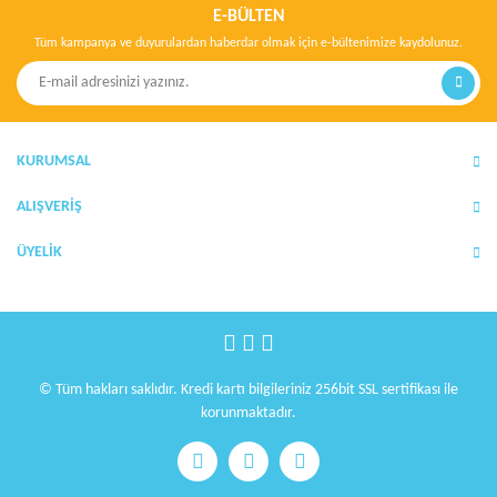
Görüş ve önerileriniz için teşekkür ederiz.
E-BÜLTEN
Tüm kampanya ve duyurulardan haberdar olmak için e-bültenimize kaydolunuz.
Yorum Yaz
Ürün resmi kalitesiz, bozuk veya görüntülenemiyor.
Ürün açıklamasında eksik bilgiler bulunuyor.
Ürün bilgilerinde hatalar bulunuyor.
KURUMSAL
Ürün fiyatı diğer sitelerden daha pahalı.
Bu ürüne benzer farklı alternatifler olmalı.
ALIŞVERİŞ
ÜYELİK
Gönder
© Tüm hakları saklıdır. Kredi kartı bilgileriniz 256bit SSL sertifikası ile
korunmaktadır.