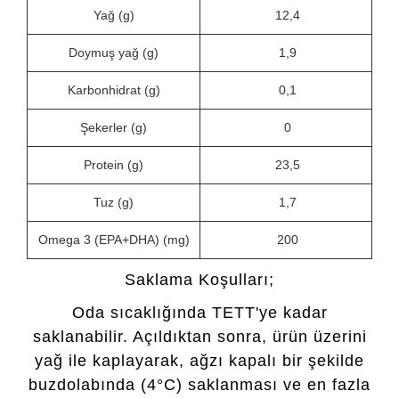
Yağ (g)
12,4
Doymuş yağ (g)
1,9
Karbonhidrat (g)
0,1
Şekerler (g)
0
Protein (g)
23,5
Tuz (g)
1,7
Omega 3 (EPA+DHA) (mg)
200
Saklama Koşulları;
Oda sıcaklığında TETT'ye kadar
saklanabilir. Açıldıktan sonra, ürün üzerini
yağ ile kaplayarak, ağzı kapalı bir şekilde
buzdolabında (4°C) saklanması ve en fazla