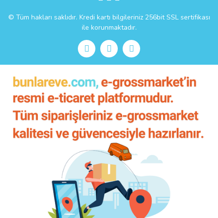
© Tüm hakları saklıdır. Kredi kartı bilgileriniz 256bit SSL sertifikası
ile korunmaktadır.