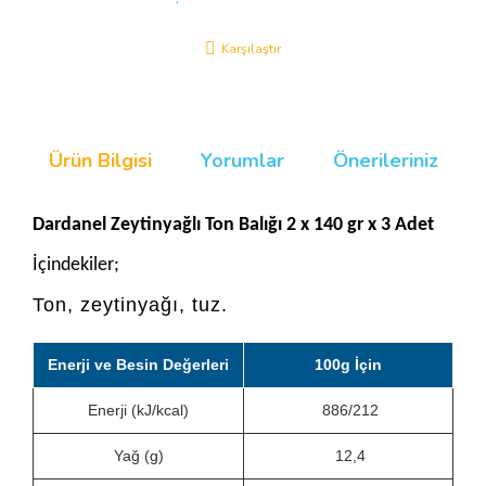
Karşılaştır
Ürün Bilgisi
Yorumlar
Önerileriniz
Dardanel Zeytinyağlı Ton Balığı 2 x 140 gr x 3 Adet
İçindekiler;
Ton, zeytinyağı, tuz.
Enerji ve Besin Değerleri
100g İçin
Enerji (kJ/kcal)
886/212
Yağ (g)
12,4