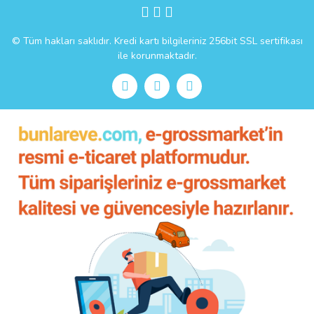
Gönder
© Tüm hakları saklıdır. Kredi kartı bilgileriniz 256bit SSL sertifikası
ile korunmaktadır.