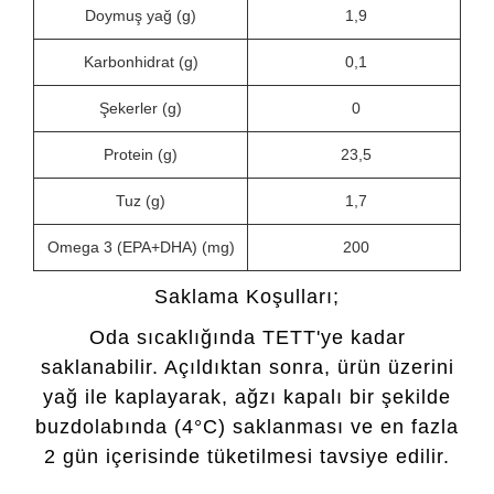
Doymuş yağ (g)
1,9
Karbonhidrat (g)
0,1
Şekerler (g)
0
Protein (g)
23,5
Tuz (g)
1,7
Omega 3 (EPA+DHA) (mg)
200
Saklama Koşulları;
Oda sıcaklığında TETT'ye kadar
saklanabilir. Açıldıktan sonra, ürün üzerini
yağ ile kaplayarak, ağzı kapalı bir şekilde
buzdolabında (4°C) saklanması ve en fazla
2 gün içerisinde tüketilmesi tavsiye edilir.