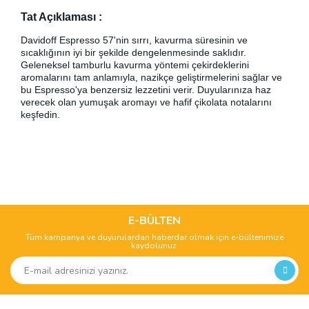
Tat Açıklaması :
Davidoff Espresso 57'nin sırrı, kavurma süresinin ve
sıcaklığının iyi bir şekilde dengelenmesinde saklıdır.
Geleneksel tamburlu kavurma yöntemi çekirdeklerini
aromalarını tam anlamıyla, nazikçe geliştirmelerini sağlar ve
bu Espresso'ya benzersiz lezzetini verir. Duyularınıza haz
verecek olan yumuşak aromayı ve hafif çikolata notalarını
keşfedin.
Bu ürünün fiyat bilgisi, resim, ürün açıklamalarında ve diğer
konularda yetersiz gördüğünüz noktaları öneri formunu
Bu ürüne ilk yorumu siz yapın!
kullanarak tarafımıza iletebilirsiniz.
Görüş ve önerileriniz için teşekkür ederiz.
E-BÜLTEN
Tüm kampanya ve duyurulardan haberdar olmak için e-bültenimize
Yorum Yaz
kaydolunuz.
Ürün resmi kalitesiz, bozuk veya görüntülenemiyor.
Ürün açıklamasında eksik bilgiler bulunuyor.
Ürün bilgilerinde hatalar bulunuyor.