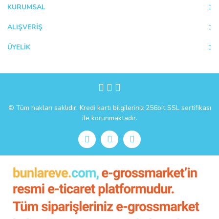
Ürün fiyatı diğer sitelerden daha pahalı.
KURUMSAL
Bu ürüne benzer farklı alternatifler olmalı.
ALIŞVERİŞ
ÜYELİK
Gönder
© Tüm hakları saklıdır. Kredi kartı bilgileriniz 256bit SSL sertifikası
ile korunmaktadır.