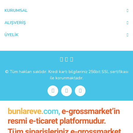
Ürün fiyatı diğer sitelerden daha pahalı.
KURUMSAL
Bu ürüne benzer farklı alternatifler olmalı.
ALIŞVERİŞ
ÜYELİK
Gönder
© Tüm hakları saklıdır. Kredi kartı bilgileriniz 256bit SSL sertifikası
ile korunmaktadır.