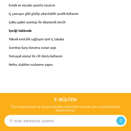
Esnek ve vücuda uyumlu tasarım
İç çamaşırı gibi giyilip çıkarılabilir pratik kullanım
Çoklu paket avantajı ile ekonomik tercih
İçeriği hakkında
Yüksek emicilik sağlayan özel iç tabaka
Sızıntıya karşı koruma sunan yapı
Yumuşak yüzeyi ile cilt dostu kullanım
Nefes alabilen malzeme yapısı
Bu ürünün fiyat bilgisi, resim, ürün açıklamalarında ve diğer
konularda yetersiz gördüğünüz noktaları öneri formunu
Bu ürüne ilk yorumu siz yapın!
kullanarak tarafımıza iletebilirsiniz.
Görüş ve önerileriniz için teşekkür ederiz.
E-BÜLTEN
Tüm kampanya ve duyurulardan haberdar olmak için e-bültenimize
Yorum Yaz
kaydolunuz.
Ürün resmi kalitesiz, bozuk veya görüntülenemiyor.
Ürün açıklamasında eksik bilgiler bulunuyor.
Ürün bilgilerinde hatalar bulunuyor.