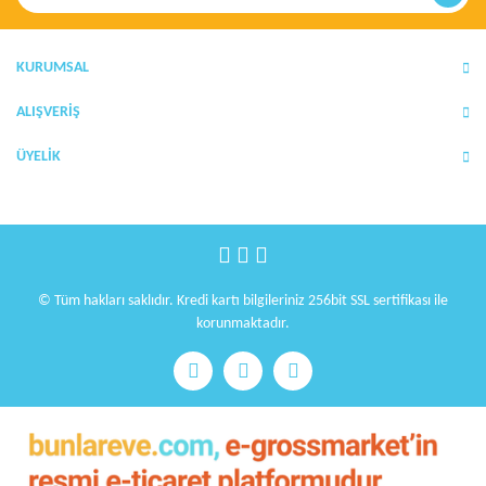
Ürün açıklamasında eksik bilgiler bulunuyor.
Ürün bilgilerinde hatalar bulunuyor.
Ürün fiyatı diğer sitelerden daha pahalı.
KURUMSAL
Bu ürüne benzer farklı alternatifler olmalı.
ALIŞVERİŞ
ÜYELİK
Gönder
© Tüm hakları saklıdır. Kredi kartı bilgileriniz 256bit SSL sertifikası ile
korunmaktadır.