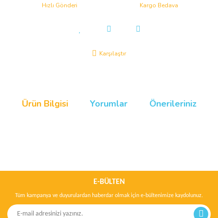
Hızlı Gönderi
Kargo Bedava
Karşılaştır
Ürün Bilgisi
Yorumlar
Önerileriniz
Bu ürünün fiyat bilgisi, resim, ürün açıklamalarında ve diğer
konularda yetersiz gördüğünüz noktaları öneri formunu kullanarak
Bu ürüne ilk yorumu siz yapın!
tarafımıza iletebilirsiniz.
Görüş ve önerileriniz için teşekkür ederiz.
E-BÜLTEN
Tüm kampanya ve duyurulardan haberdar olmak için e-bültenimize kaydolunuz.
Yorum Yaz
Ürün resmi kalitesiz, bozuk veya görüntülenemiyor.