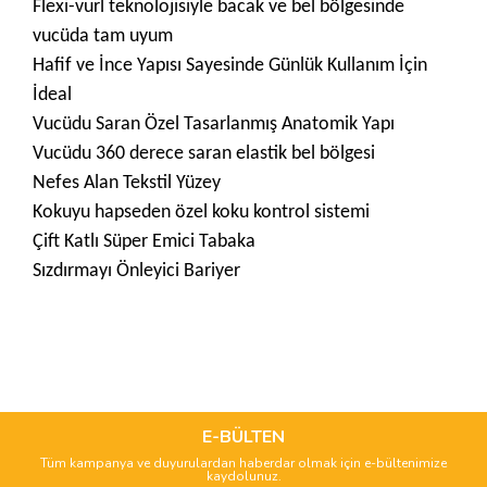
Flexi-vurl teknolojisiyle bacak ve bel bölgesinde
vucüda tam uyum
Hafif ve İnce Yapısı Sayesinde Günlük Kullanım İçin
İdeal
Vucüdu S
aran Özel Tasarlanmış Anatomik Yapı
Vucüdu 360 derece saran elastik bel bölgesi
Nefes Alan Tekstil Yüzey
Kokuyu hapseden özel koku kontrol sistemi
Çift Katlı Süper Emici Tabaka
Sızdırmayı Önleyici Bariyer
Bu ürünün fiyat bilgisi, resim, ürün açıklamalarında ve diğer
konularda yetersiz gördüğünüz noktaları öneri formunu
Bu ürüne ilk yorumu siz yapın!
kullanarak tarafımıza iletebilirsiniz.
Görüş ve önerileriniz için teşekkür ederiz.
E-BÜLTEN
Tüm kampanya ve duyurulardan haberdar olmak için e-bültenimize
Yorum Yaz
kaydolunuz.