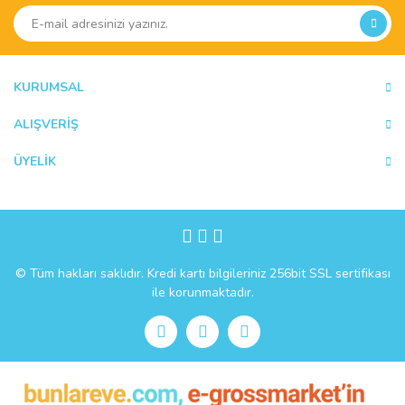
Ürün resmi kalitesiz, bozuk veya görüntülenemiyor.
Ürün açıklamasında eksik bilgiler bulunuyor.
Ürün bilgilerinde hatalar bulunuyor.
Ürün fiyatı diğer sitelerden daha pahalı.
KURUMSAL
Bu ürüne benzer farklı alternatifler olmalı.
ALIŞVERİŞ
ÜYELİK
Gönder
© Tüm hakları saklıdır. Kredi kartı bilgileriniz 256bit SSL sertifikası
ile korunmaktadır.