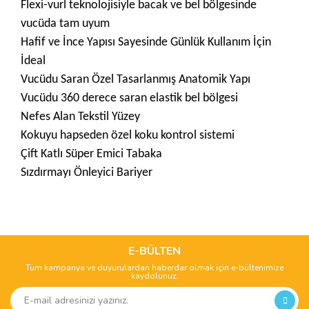
Flexi-vurl teknolojisiyle bacak ve bel bölgesinde
vucüda tam uyum
Hafif ve İnce Yapısı Sayesinde Günlük Kullanım İçin
İdeal
Vucüdu S
aran Özel Tasarlanmış Anatomik Yapı
Vucüdu 360 derece saran elastik bel bölgesi
Nefes Alan Tekstil Yüzey
Kokuyu hapseden özel koku kontrol sistemi
Çift Katlı Süper Emici Tabaka
Sızdırmayı Önleyici Bariyer
Bu ürünün fiyat bilgisi, resim, ürün açıklamalarında ve diğer
konularda yetersiz gördüğünüz noktaları öneri formunu
Bu ürüne ilk yorumu siz yapın!
kullanarak tarafımıza iletebilirsiniz.
Görüş ve önerileriniz için teşekkür ederiz.
E-BÜLTEN
Tüm kampanya ve duyurulardan haberdar olmak için e-bültenimize
Yorum Yaz
kaydolunuz.
Ürün resmi kalitesiz, bozuk veya görüntülenemiyor.
Ürün açıklamasında eksik bilgiler bulunuyor.