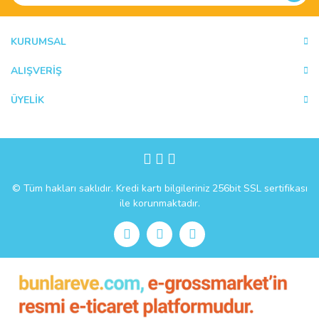
Ürün bilgilerinde hatalar bulunuyor.
Ürün fiyatı diğer sitelerden daha pahalı.
KURUMSAL
Bu ürüne benzer farklı alternatifler olmalı.
ALIŞVERİŞ
ÜYELİK
Gönder
© Tüm hakları saklıdır. Kredi kartı bilgileriniz 256bit SSL sertifikası
ile korunmaktadır.