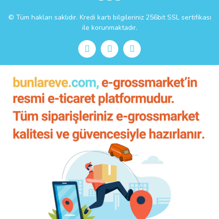
© Tüm hakları saklıdır. Kredi kartı bilgileriniz 256bit SSL sertifikası
ile korunmaktadır.