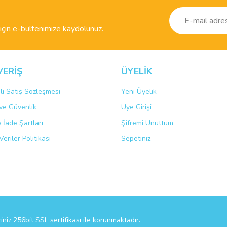
Yorum Yaz
çin e-bültenimize kaydolunuz.
VERİŞ
ÜYELİK
li Satış Sözleşmesi
Yeni Üyelik
k ve Güvenlik
Üye Girişi
Gönder
e İade Şartları
Şifremi Unuttum
Veriler Politikası
Sepetiniz
riniz 256bit SSL sertifikası ile korunmaktadır.