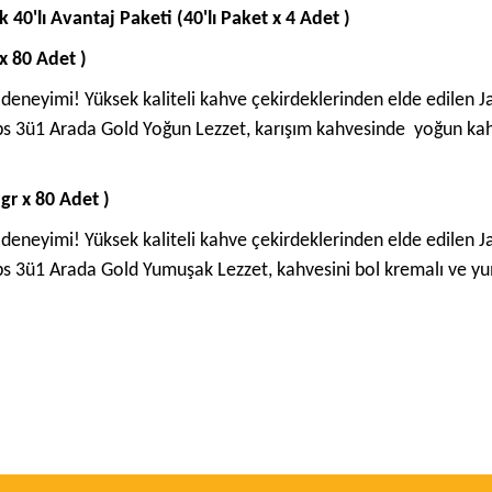
0'lı Avantaj Paketi (40'lı Paket x 4 Adet )
x 80 Adet )
a deneyimi! Yüksek kaliteli kahve çekirdeklerinden elde edilen 
obs 3ü1 Arada Gold Yoğun Lezzet, karışım kahvesinde yoğun kahv
gr x 80 Adet )
a deneyimi! Yüksek kaliteli kahve çekirdeklerinden elde edilen 
obs 3ü1 Arada Gold Yumuşak Lezzet, kahvesini bol kremalı ve y
ve diğer konularda yetersiz gördüğünüz noktaları öneri formunu kullanarak taraf
Bu ürüne ilk yorumu siz yapın!
r.