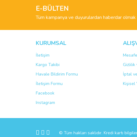
Ürün açıklamasında eksik bilgiler bulunuyor.
E-BÜLTEN
Ürün bilgilerinde hatalar bulunuyor.
Tüm kampanya ve duyurulardan haberdar olmak i
Ürün fiyatı diğer sitelerden daha pahalı.
Bu ürüne benzer farklı alternatifler olmalı.
KURUMSAL
ALIŞ
İletişim
Mesafe
Kargo Takibi
Gizlili
Havale Bildirim Formu
İptal v
İletişim Formu
Kişisel 
Facebook
Instagram
© Tüm hakları saklıdır. Kredi kartı bilgile