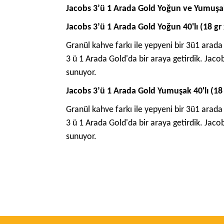
Jacobs 3’ü 1 Arada Gold Yoğun ve Yumuşak 4
Jacobs 3’ü 1 Arada Gold Yoğun 40'lı (18 gr 
Granül kahve farkı ile yepyeni bir 3ü1 arad
3 ü 1 Arada Gold'da bir araya getirdik. Jac
sunuyor.
Jacobs 3’ü 1 Arada Gold Yumuşak 40'lı (18 
Granül kahve farkı ile yepyeni bir 3ü1 arad
3 ü 1 Arada Gold'da bir araya getirdik. Jac
sunuyor.
Bu ürünün fiyat bilgisi, resim, ürün açıklamalarında 
Görüş ve önerileriniz için teşekkür ederiz.
Ürün resmi kalitesiz, bozuk veya görüntülenemiyo