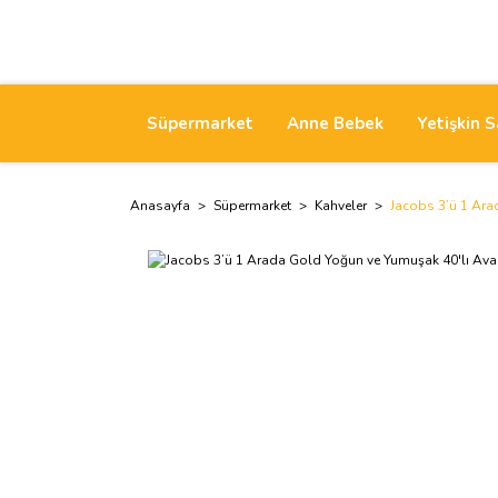
Süpermarket
Anne Bebek
Yetişkin S
Anasayfa
Süpermarket
Kahveler
Jacobs 3’ü 1 Ara