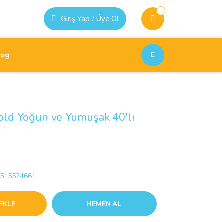
Giriş Yap
Üye Ol
/
log
old Yoğun ve Yumuşak 40'lı
515524661
EKLE
HEMEN AL