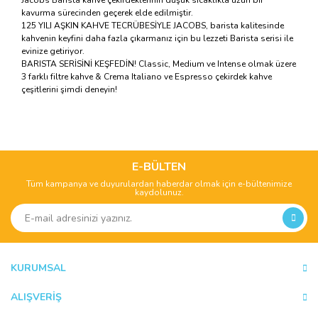
Jacobs Barista kahve çekirdeklerinin düşük sıcaklıkta uzun bir
kavurma sürecinden geçerek elde edilmiştir.
125 YILI AŞKIN KAHVE TECRÜBESİYLE JACOBS, barista kalitesinde
kahvenin keyfini daha fazla çıkarmanız için bu lezzeti Barista serisi ile
evinize getiriyor.
BARISTA SERİSİNİ KEŞFEDİN! Classic, Medium ve Intense olmak üzere
3 farklı filtre kahve & Crema Italiano ve Espresso çekirdek kahve
çeşitlerini şimdi deneyin!
Bu ürünün fiyat bilgisi, resim, ürün açıklamalarında ve diğer
konularda yetersiz gördüğünüz noktaları öneri formunu
Bu ürüne ilk yorumu siz yapın!
kullanarak tarafımıza iletebilirsiniz.
Görüş ve önerileriniz için teşekkür ederiz.
E-BÜLTEN
Tüm kampanya ve duyurulardan haberdar olmak için e-bültenimize
Yorum Yaz
kaydolunuz.
Ürün resmi kalitesiz, bozuk veya görüntülenemiyor.
Ürün açıklamasında eksik bilgiler bulunuyor.
Ürün bilgilerinde hatalar bulunuyor.
Ürün fiyatı diğer sitelerden daha pahalı.
KURUMSAL
Bu ürüne benzer farklı alternatifler olmalı.
ALIŞVERİŞ