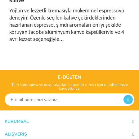
Kahve
Yoğun ve lezzetli kremasıyla mükemmel espressoyu
deneyin! Özenle seçilen kahve çekirdeklerinden
hazırlanan espresso, şimdi aromaları en iyi şekilde
koruyan Jacobs alüminyum kahve kapsülleriyle ve 4
ayrı lezzet seçeneğiyle...
Bu ürünün fiyat bilgisi, resim, ürün açıklamalarında ve diğer
konularda yetersiz gördüğünüz noktaları öneri formunu
Bu ürüne ilk yorumu siz yapın!
kullanarak tarafımıza iletebilirsiniz.
Görüş ve önerileriniz için teşekkür ederiz.
E-BÜLTEN
Tüm kampanya ve duyurulardan haberdar olmak için e-bültenimize
Yorum Yaz
kaydolunuz.
Ürün resmi kalitesiz, bozuk veya görüntülenemiyor.
Ürün açıklamasında eksik bilgiler bulunuyor.
Ürün bilgilerinde hatalar bulunuyor.
Ürün fiyatı diğer sitelerden daha pahalı.
KURUMSAL
Bu ürüne benzer farklı alternatifler olmalı.
ALIŞVERİŞ