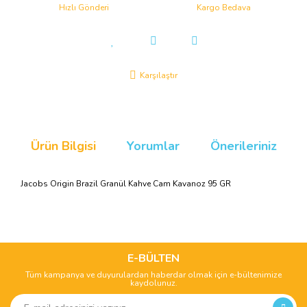
Hızlı Gönderi
Kargo Bedava
Karşılaştır
Ürün Bilgisi
Yorumlar
Önerileriniz
Jacobs Origin Brazil Granül Kahve Cam Kavanoz 95 GR
Bu ürünün fiyat bilgisi, resim, ürün açıklamalarında ve diğer
konularda yetersiz gördüğünüz noktaları öneri formunu
Bu ürüne ilk yorumu siz yapın!
kullanarak tarafımıza iletebilirsiniz.
Görüş ve önerileriniz için teşekkür ederiz.
E-BÜLTEN
Tüm kampanya ve duyurulardan haberdar olmak için e-bültenimize
Yorum Yaz
kaydolunuz.
Ürün resmi kalitesiz, bozuk veya görüntülenemiyor.