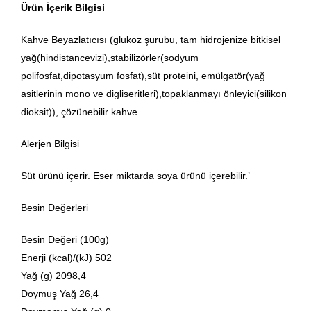
Ürün İçerik Bilgisi
Kahve Beyazlatıcısı (glukoz şurubu, tam hidrojenize bitkisel
yağ(hindistancevizi),stabilizörler(sodyum
polifosfat,dipotasyum fosfat),süt proteini, emülgatör(yağ
asitlerinin mono ve digliseritleri),topaklanmayı önleyici(silikon
dioksit)), çözünebilir kahve.
Alerjen Bilgisi
Süt ürünü içerir. Eser miktarda soya ürünü içerebilir.’
Besin Değerleri
Besin Değeri (100g)
Enerji (kcal)/(kJ) 502
Yağ (g) 2098,4
Doymuş Yağ 26,4