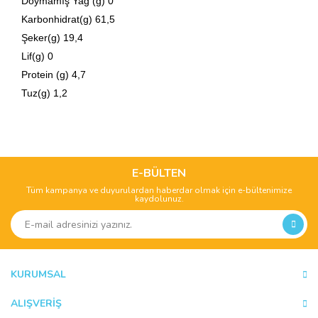
Doymamış Yağ (g) 0
Karbonhidrat(g) 61,5
Şeker(g) 19,4
Lif(g) 0
Protein (g) 4,7
Tuz(g) 1,2
Bu ürünün fiyat bilgisi, resim, ürün açıklamalarında ve diğer
konularda yetersiz gördüğünüz noktaları öneri formunu
Bu ürüne ilk yorumu siz yapın!
kullanarak tarafımıza iletebilirsiniz.
Görüş ve önerileriniz için teşekkür ederiz.
E-BÜLTEN
Tüm kampanya ve duyurulardan haberdar olmak için e-bültenimize
Yorum Yaz
kaydolunuz.
Ürün resmi kalitesiz, bozuk veya görüntülenemiyor.
Ürün açıklamasında eksik bilgiler bulunuyor.
Ürün bilgilerinde hatalar bulunuyor.
Ürün fiyatı diğer sitelerden daha pahalı.
KURUMSAL
Bu ürüne benzer farklı alternatifler olmalı.
ALIŞVERİŞ