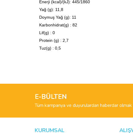
Enerji (kcal)/(kJ): 445/1860
Yağ (g): 11,8
Doymuş Yağ (g): 11
Karbonhidrat(g) : 82
Lif(g) : 0
Protein (g) : 2,7
Tuz(g) : 0,5
Bu ürünün fiyat bilgisi, resim, ürün açıklamalarında 
Görüş ve önerileriniz için teşekkür ederiz.
Ürün resmi kalitesiz, bozuk veya görüntülenemiyo
Ürün açıklamasında eksik bilgiler bulunuyor.
E-BÜLTEN
Ürün bilgilerinde hatalar bulunuyor.
Tüm kampanya ve duyurulardan haberdar olmak i
Ürün fiyatı diğer sitelerden daha pahalı.
Bu ürüne benzer farklı alternatifler olmalı.
KURUMSAL
ALIŞ