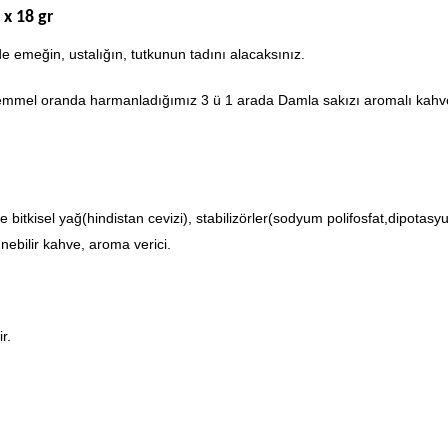
x 18 gr
de emeğin, ustalığın, tutkunun tadını alacaksınız.
el oranda harmanladığımız 3 ü 1 arada Damla sakızı aromalı kahvemizi 
bitkisel yağ(hindistan cevizi), stabilizörler(sodyum polifosfat,dipotasyum
ünebilir kahve, aroma verici.
r.