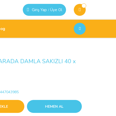
Giriş Yap
Üye Ol
/
log
1 ARADA DAMLA SAKIZLI 40 x
447043985
EKLE
HEMEN AL