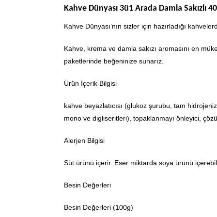
Kahve Dünyası 3ü1 Arada Damla Sakızlı 40 
Kahve Dünyası’nın sizler için hazırladığı kahveler
Kahve, krema ve damla sakızı aromasını en mükemm
paketlerinde beğeninize sunarız.
Ürün İçerik Bilgisi
kahve beyazlatıcısı (glukoz şurubu, tam hidrojenize 
mono ve digliseritleri), topaklanmayı önleyici, çöz
Alerjen Bilgisi
Süt ürünü içerir. Eser miktarda soya ürünü içerebili
Besin Değerleri
Besin Değerleri (100g)