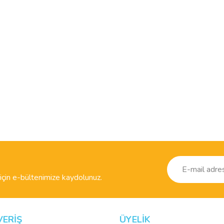
ve diğer konularda yetersiz gördüğünüz noktaları öneri formunu kullanarak taraf
Bu ürüne ilk yorumu siz yapın!
r.
Yorum Yaz
çin e-bültenimize kaydolunuz.
VERİŞ
ÜYELİK