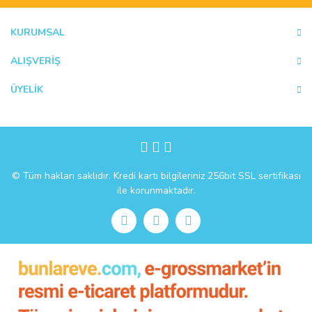
Ürün bilgilerinde hatalar bulunuyor.
Ürün fiyatı diğer sitelerden daha pahalı.
KURUMSAL
Bu ürüne benzer farklı alternatifler olmalı.
ALIŞVERİŞ
ÜYELİK
Gönder
© Tüm hakları saklıdır. Kredi kartı bilgileriniz 256bit SSL sertifikası
ile korunmaktadır.