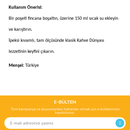
Kullanım Önerisi:
Bir poşeti fincana boşaltın, üzerine 150 ml sıcak su ekleyin
ve karıştırın.
İpeksi kıvamlı, tam ölçüsünde klasik Kahve Dünyası
lezzetinin keyfini çıkarın.
Menşei:
Türkiye
Bu ürünün fiyat bilgisi, resim, ürün açıklamalarında ve diğer
konularda yetersiz gördüğünüz noktaları öneri formunu
Bu ürüne ilk yorumu siz yapın!
kullanarak tarafımıza iletebilirsiniz.
Görüş ve önerileriniz için teşekkür ederiz.
E-BÜLTEN
Tüm kampanya ve duyurulardan haberdar olmak için e-bültenimize
Yorum Yaz
kaydolunuz.
Ürün resmi kalitesiz, bozuk veya görüntülenemiyor.
Ürün açıklamasında eksik bilgiler bulunuyor.