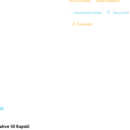
Hızlı Gönderi
Kargo Bedava
Tavsiye Et
Karşılaştır
iz
ahve 50 Kapsül