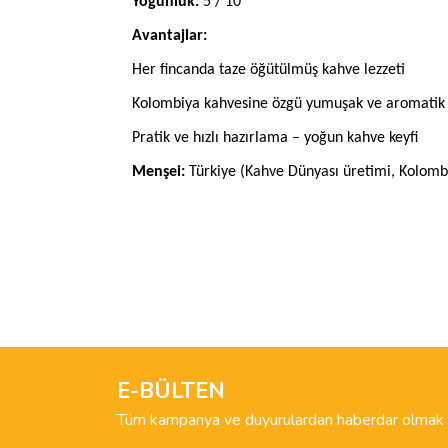
Yoğunluk:
5 / 10
Avantajlar:
Her fincanda taze öğütülmüş kahve lezzeti
Kolombiya kahvesine özgü yumuşak ve aromatik 
Pratik ve hızlı hazırlama – yoğun kahve keyfi
Menşei:
Türkiye (Kahve Dünyası üretimi, Kolomb
Bu ürünün fiyat bilgisi, resim, ürün açıklamalarında 
Görüş ve önerileriniz için teşekkür ederiz.
Ürün resmi kalitesiz, bozuk veya görüntülenemiyo
Ürün açıklamasında eksik bilgiler bulunuyor.
E-BÜLTEN
Ürün bilgilerinde hatalar bulunuyor.
Tüm kampanya ve duyurulardan haberdar olmak i
Ürün fiyatı diğer sitelerden daha pahalı.