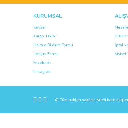
Bu ürüne benzer farklı alternatifler olmalı.
KURUMSAL
ALIŞ
İletişim
Mesafe
Kargo Takibi
Gizlili
Havale Bildirim Formu
İptal v
İletişim Formu
Kişisel 
Facebook
Instagram
© Tüm hakları saklıdır. Kredi kartı bilgile