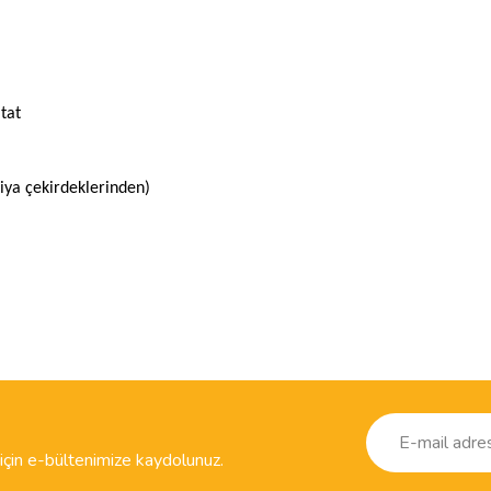
tat
iya çekirdeklerinden)
ve diğer konularda yetersiz gördüğünüz noktaları öneri formunu kullanarak taraf
Bu ürüne ilk yorumu siz yapın!
r.
Yorum Yaz
çin e-bültenimize kaydolunuz.