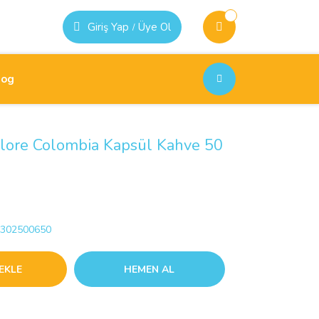
Giriş Yap
Üye Ol
/
log
lore Colombia Kapsül Kahve 50
302500650
EKLE
HEMEN AL