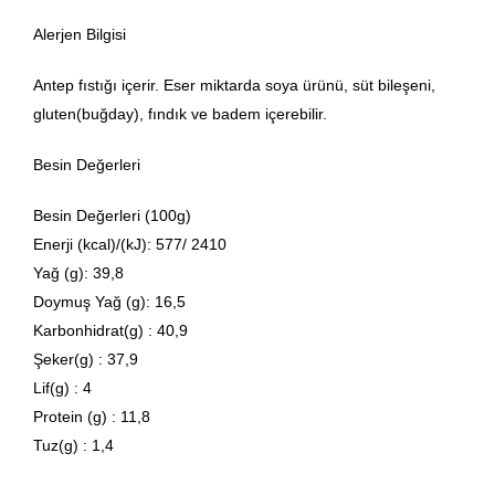
Alerjen Bilgisi
Antep fıstığı içerir. Eser miktarda soya ürünü, süt bileşeni,
gluten(buğday), fındık ve badem içerebilir.
Besin Değerleri
Besin Değerleri (100g)
Enerji (kcal)/(kJ): 577/ 2410
Yağ (g): 39,8
Doymuş Yağ (g): 16,5
Karbonhidrat(g) : 40,9
Şeker(g) : 37,9
Lif(g) : 4
Protein (g) : 11,8
Tuz(g) : 1,4