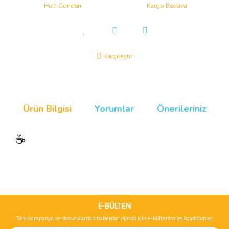
Hızlı Gönderi
Kargo Bedava
Karşılaştır
Ürün Bilgisi
Yorumlar
Önerileriniz
☕
Bu ürünün fiyat bilgisi, resim, ürün açıklamalarında ve diğer
konularda yetersiz gördüğünüz noktaları öneri formunu kullanarak
Bu ürüne ilk yorumu siz yapın!
tarafımıza iletebilirsiniz.
Görüş ve önerileriniz için teşekkür ederiz.
E-BÜLTEN
Tüm kampanya ve duyurulardan haberdar olmak için e-bültenimize kaydolunuz.
Yorum Yaz