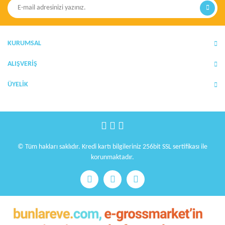
Ürün resmi kalitesiz, bozuk veya görüntülenemiyor.
Ürün açıklamasında eksik bilgiler bulunuyor.
Ürün bilgilerinde hatalar bulunuyor.
KURUMSAL
Ürün fiyatı diğer sitelerden daha pahalı.
Bu ürüne benzer farklı alternatifler olmalı.
ALIŞVERİŞ
ÜYELİK
Gönder
© Tüm hakları saklıdır. Kredi kartı bilgileriniz 256bit SSL sertifikası ile
korunmaktadır.