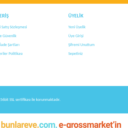
ERİŞ
ÜYELİK
 Satış Sözleşmesi
Yeni Üyelik
 ve Güvenlik
Üye Girişi
Gönder
 İade Şartları
Şifremi Unuttum
eriler Politikası
Sepetiniz
256bit SSL sertifikası ile korunmaktadır.