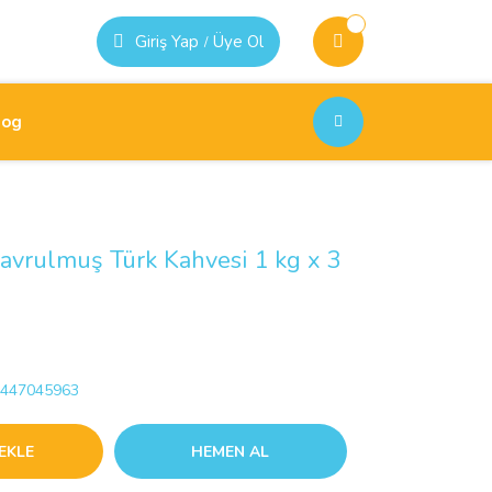
Giriş Yap
Üye Ol
/
log
avrulmuş Türk Kahvesi 1 kg x 3
447045963
EKLE
HEMEN AL