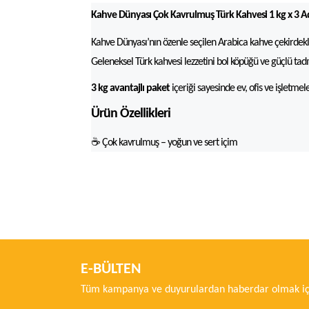
Kahve Dünyası Çok Kavrulmuş Türk Kahvesi 1 kg x 3 A
Kahve Dünyası’nın özenle seçilen Arabica kahve çekirdek
Geleneksel Türk kahvesi lezzetini bol köpüğü ve güçlü tadı
3 kg avantajlı paket
içeriği sayesinde ev, ofis ve işletmel
Ürün Özellikleri
☕ Çok kavrulmuş – yoğun ve sert içim
Bu ürünün fiyat bilgisi, resim, ürün açıklamalarında ve di
Görüş ve önerileriniz için teşekkür ederiz.
Ürün resmi kalitesiz, bozuk veya görüntülenemiyor.
Ürün açıklamasında eksik bilgiler bulunuyor.
E-BÜLTEN
Ürün bilgilerinde hatalar bulunuyor.
Tüm kampanya ve duyurulardan haberdar olmak içi
Ürün fiyatı diğer sitelerden daha pahalı.