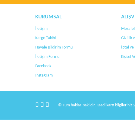
Bu ürüne benzer farklı alternatifler olmalı.
KURUMSAL
ALIŞV
İletişim
Mesafeli
Kargo Takibi
Gizlilik
Havale Bildirim Formu
İptal ve
İletişim Formu
Kişisel V
Facebook
Instagram
© Tüm hakları saklıdır. Kredi kartı bilgileriniz 