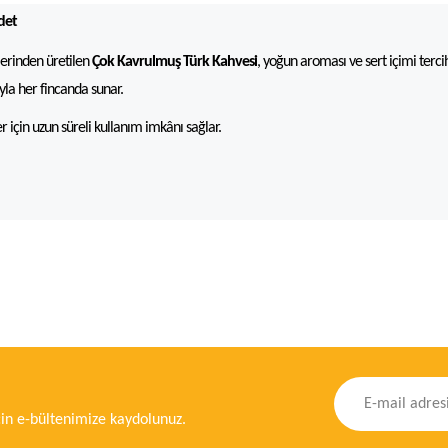
det
lerinden üretilen
Çok Kavrulmuş Türk Kahvesi
, yoğun aroması ve sert içimi terci
yla her fincanda sunar.
er için uzun süreli kullanım imkânı sağlar.
ğer konularda yetersiz gördüğünüz noktaları öneri formunu kullanarak tarafımıza ileteb
Bu ürüne ilk yorumu siz yapın!
Yorum Yaz
n e-bültenimize kaydolunuz.