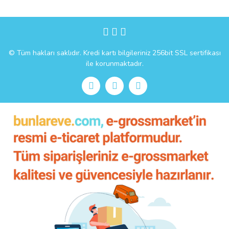
Gönder
© Tüm hakları saklıdır. Kredi kartı bilgileriniz 256bit SSL sertifikası
ile korunmaktadır.