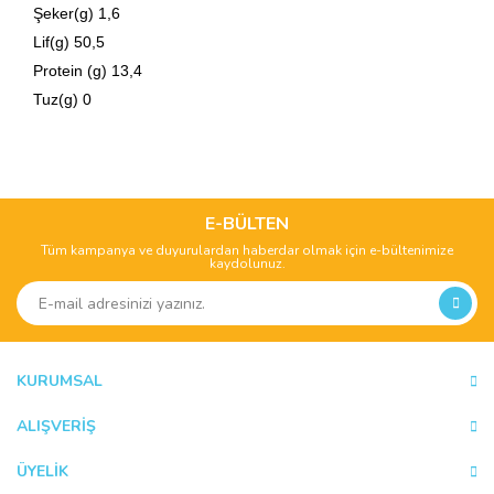
Şeker(g) 1,6
Lif(g) 50,5
Protein (g) 13,4
Tuz(g) 0
Bu ürünün fiyat bilgisi, resim, ürün açıklamalarında ve diğer
konularda yetersiz gördüğünüz noktaları öneri formunu
Bu ürüne ilk yorumu siz yapın!
kullanarak tarafımıza iletebilirsiniz.
Görüş ve önerileriniz için teşekkür ederiz.
E-BÜLTEN
Tüm kampanya ve duyurulardan haberdar olmak için e-bültenimize
Yorum Yaz
kaydolunuz.
Ürün resmi kalitesiz, bozuk veya görüntülenemiyor.
Ürün açıklamasında eksik bilgiler bulunuyor.
Ürün bilgilerinde hatalar bulunuyor.
Ürün fiyatı diğer sitelerden daha pahalı.
KURUMSAL
Bu ürüne benzer farklı alternatifler olmalı.
ALIŞVERİŞ
ÜYELİK