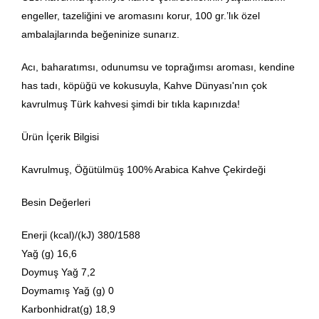
engeller, tazeliğini ve aromasını korur, 100 gr.’lık özel
ambalajlarında beğeninize sunarız.
Acı, baharatımsı, odunumsu ve toprağımsı aroması, kendine
has tadı, köpüğü ve kokusuyla, Kahve Dünyası'nın çok
kavrulmuş Türk kahvesi şimdi bir tıkla kapınızda!
Ürün İçerik Bilgisi
Kavrulmuş, Öğütülmüş 100% Arabica Kahve Çekirdeği
Besin Değerleri
Enerji (kcal)/(kJ) 380/1588
Yağ (g) 16,6
Doymuş Yağ 7,2
Doymamış Yağ (g) 0
Karbonhidrat(g) 18,9