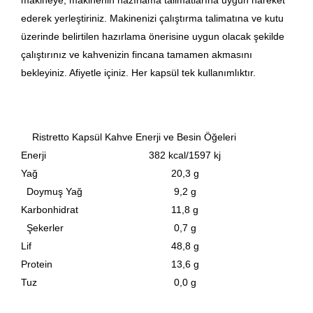
makineye, makinenin hazırlama talimatlarına uygun hareket
ederek yerleştiriniz. Makinenizi çalıştırma talimatına ve kutu
üzerinde belirtilen hazırlama önerisine uygun olacak şekilde
çalıştırınız ve kahvenizin fincana tamamen akmasını
bekleyiniz. Afiyetle içiniz. Her kapsül tek kullanımlıktır.
Ristretto Kapsül Kahve Enerji ve Besin Öğeleri
Enerji
382 kcal/1597 kj
Yağ
20,3 g
Doymuş Yağ
9,2 g
Karbonhidrat
11,8 g
Şekerler
0,7 g
Lif
48,8 g
Protein
13,6 g
Tuz
0,0 g