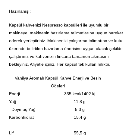
Hazırlanışı;
Kapsül kahvenizi Nespresso kapsülleri ile uyumlu bir
makineye, makinenin hazırlama talimatlarına uygun hareket
ederek yerleştiriniz. Makinenizi çalıştırma talimatına ve kutu
üzerinde belirtilen hazırlama önerisine uygun olacak şekilde
çalıştırınız ve kahvenizin fincana tamamen akmasını
bekleyiniz. Afiyetle içiniz. Her kapsül tek kullanımlıktır.
Vanilya Aromalı Kapsül Kahve Enerji ve Besin
Öğeleri
Enerji
335 kcal/1402 kj
Yağ
11,8 g
Doymuş Yağ
5,3 g
Karbonhidrat
15,4 g
Lif
55,5 g