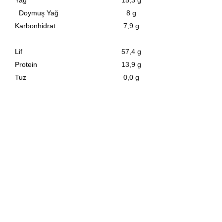
Yağ
15,3 g
Doymuş Yağ
8 g
Karbonhidrat
7,9 g
Lif
57,4 g
Protein
13,9 g
Tuz
0,0 g