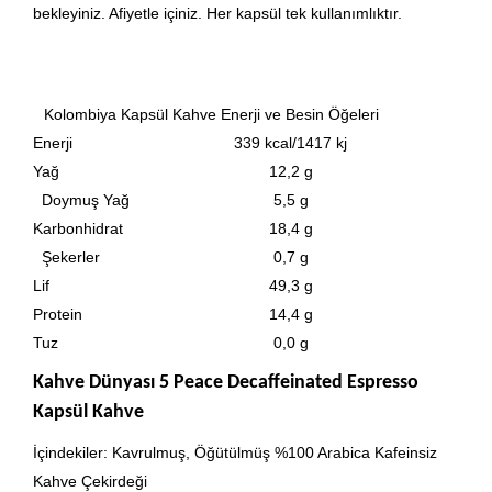
bekleyiniz. Afiyetle içiniz. Her kapsül tek kullanımlıktır.
Kolombiya Kapsül Kahve Enerji ve Besin Öğeleri
Enerji
339 kcal/1417 kj
Yağ
12,2 g
Doymuş Yağ
5,5 g
Karbonhidrat
18,4 g
Şekerler
0,7 g
Lif
49,3 g
Protein
14,4 g
Tuz
0,0 g
Kahve Dünyası 5 Peace Decaffeinated Espresso
Kapsül Kahve
İçindekiler: Kavrulmuş, Öğütülmüş %100 Arabica Kafeinsiz
Kahve Çekirdeği