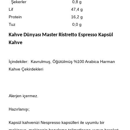
Şekerler
0,8 g
Lif
47,4 g
Protein
16,2 g
Tuz
0,0 g
Kahve Dünyası Master Ristretto Espresso Kapsül
Kahve
İçindekiler: Kavrulmuş, Öğütülmüş %100 Arabica Harman
Kahve Çekirdekleri
Alerjen içermez.
Hazırlanışı;
Kapsül kahvenizi Nespresso kapsülleri ile uyumlu bir