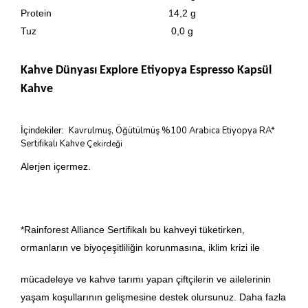
Protein
14,2 g
Tuz
0,0 g
Kahve Dünyası Explore Etiyopya Espresso Kapsül
Kahve
Kavrulmuş, Öğütülmüş %100 Arabica Etiyopya RA*
İçindekiler:
Sertifikalı Kahve
Çekirdeği
Alerjen içermez.
*Rainforest Alliance Sertifikalı bu kahveyi tüketirken,
ormanların ve biyoçeşitliliğin korunmasına, iklim krizi ile
mücadeleye ve kahve tarımı yapan çiftçilerin ve ailelerinin
yaşam koşullarının gelişmesine destek olursunuz. Daha fazla