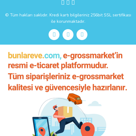
© Tüm hakları saklıdır. Kredi kartı bilgileriniz 256bit SSL sertifikası
ile korunmaktadır.