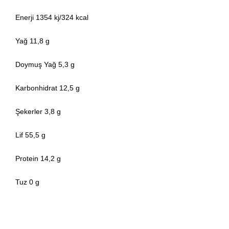
Enerji 1354 kj/324 kcal
Yağ 11,8 g
Doymuş Yağ 5,3 g
Karbonhidrat 12,5 g
Şekerler 3,8 g
Lif 55,5 g
Protein 14,2 g
Tuz 0 g
Bu ürünün fiyat bilgisi, resim, ürün açıklamalarında ve diğer