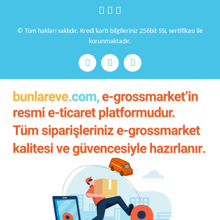
© Tüm hakları saklıdır. Kredi kartı bilgileriniz 256bit SSL sertifikası ile
korunmaktadır.