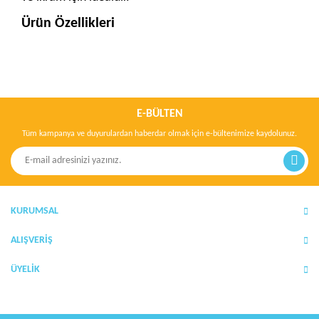
Ürün Özellikleri
Bu ürünün fiyat bilgisi, resim, ürün açıklamalarında ve diğer
konularda yetersiz gördüğünüz noktaları öneri formunu kullanarak
Bu ürüne ilk yorumu siz yapın!
tarafımıza iletebilirsiniz.
Görüş ve önerileriniz için teşekkür ederiz.
E-BÜLTEN
Yorum Yaz
Tüm kampanya ve duyurulardan haberdar olmak için e-bültenimize kaydolunuz.
Ürün resmi kalitesiz, bozuk veya görüntülenemiyor.
Ürün açıklamasında eksik bilgiler bulunuyor.
Ürün bilgilerinde hatalar bulunuyor.
Ürün fiyatı diğer sitelerden daha pahalı.
KURUMSAL
Bu ürüne benzer farklı alternatifler olmalı.
ALIŞVERİŞ
ÜYELİK
Gönder