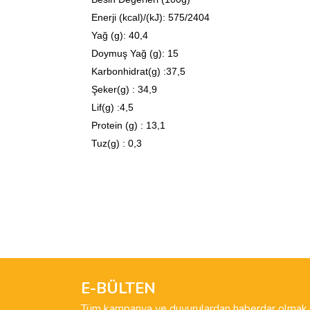
Enerji (kcal)/(kJ): 575/2404
Yağ (g): 40,4
Doymuş Yağ (g): 15
Karbonhidrat(g) :37,5
Şeker(g) : 34,9
Lif(g) :4,5
Protein (g) : 13,1
Tuz(g) : 0,3
Bu ürünün fiyat bilgisi, resim, ürün açıklamalarında 
Görüş ve önerileriniz için teşekkür ederiz.
Ürün resmi kalitesiz, bozuk veya görüntülenemiyo
Ürün açıklamasında eksik bilgiler bulunuyor.
E-BÜLTEN
Ürün bilgilerinde hatalar bulunuyor.
Tüm kampanya ve duyurulardan haberdar olmak i