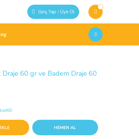
Giriş Yap
Üye Ol
/
log
 Draje 60 gr ve Badem Draje 60
nbad60
EKLE
HEMEN AL