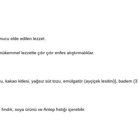
nucu elde edilen lezzet.
kemmel lezzette çıtır çıtır enfes atıştırmalıklar.
zu, kakao kitlesi, yağsız süt tozu, emülgatör (ayçiçek lesitini)], badem (
fındık, soya ürünü ve Antep fıstığı içerebilir.