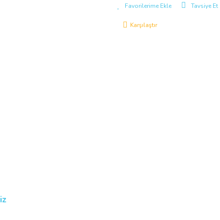
Tavsiye Et
Karşılaştır
iz