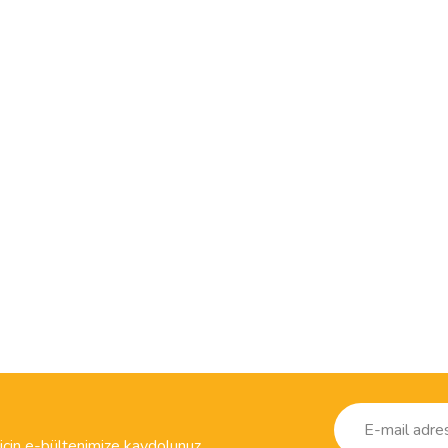
ve diğer konularda yetersiz gördüğünüz noktaları öneri formunu kullanarak taraf
Bu ürüne ilk yorumu siz yapın!
r.
Yorum Yaz
çin e-bültenimize kaydolunuz.