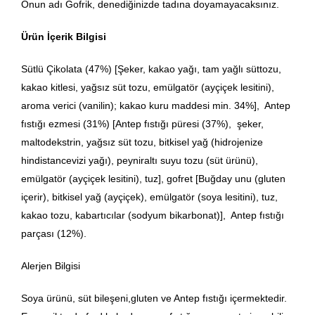
Onun adı Gofrik, denediğinizde tadına doyamayacaksınız.
Ürün İçerik Bilgisi
Sütlü Çikolata (47%) [Şeker, kakao yağı, tam yağlı süttozu,
kakao kitlesi, yağsız süt tozu, emülgatör (ayçiçek lesitini),
aroma verici (vanilin); kakao kuru maddesi min. 34%], Antep
fıstığı ezmesi (31%) [Antep fıstığı püresi (37%), şeker,
maltodekstrin, yağsız süt tozu, bitkisel yağ (hidrojenize
hindistancevizi yağı), peyniraltı suyu tozu (süt ürünü),
emülgatör (ayçiçek lesitini), tuz], gofret [Buğday unu (gluten
içerir), bitkisel yağ (ayçiçek), emülgatör (soya lesitini), tuz,
kakao tozu, kabartıcılar (sodyum bikarbonat)], Antep fıstığı
parçası (12%).
Alerjen Bilgisi
Soya ürünü, süt bileşeni,gluten ve Antep fıstığı içermektedir.