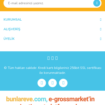
Ürün açıklamasında eksik bilgiler bulunuyor.
Ürün bilgilerinde hatalar bulunuyor.
Ürün fiyatı diğer sitelerden daha pahalı.
KURUMSAL
Bu ürüne benzer farklı alternatifler olmalı.
ALIŞVERİŞ
ÜYELİK
Gönder
© Tüm hakları saklıdır. Kredi kartı bilgileriniz 256bit SSL sertifikası
ile korunmaktadır.