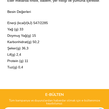
Eser miktarda fındık, badem, yer fıstığı ve yumurta içerebilir.
Besin Değerleri
Enerji (kcal)/(kJ) 547/2285
Yağ (g) 33
Doymuş Yağ(g) 15
Karbonhidrat(g) 50,2
Şeker(g) 36,3
Lif(g) 2,4
Protein (g) 11
Tuz(g) 0,4
Bu ürünün fiyat bilgisi, resim, ürün açıklamalarında ve diğer
konularda yetersiz gördüğünüz noktaları öneri formunu
Bu ürüne ilk yorumu siz yapın!
kullanarak tarafımıza iletebilirsiniz.
Görüş ve önerileriniz için teşekkür ederiz.
E-BÜLTEN
Tüm kampanya ve duyurulardan haberdar olmak için e-bültenimize
Yorum Yaz
kaydolunuz.
Ürün resmi kalitesiz, bozuk veya görüntülenemiyor.