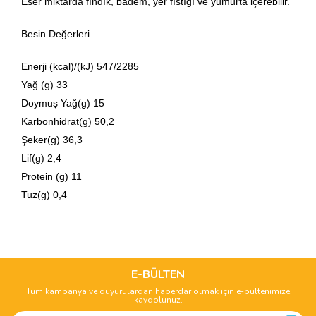
Eser miktarda fındık, badem, yer fıstığı ve yumurta içerebilir.
Besin Değerleri
Enerji (kcal)/(kJ) 547/2285
Yağ (g) 33
Doymuş Yağ(g) 15
Karbonhidrat(g) 50,2
Şeker(g) 36,3
Lif(g) 2,4
Protein (g) 11
Tuz(g) 0,4
Bu ürünün fiyat bilgisi, resim, ürün açıklamalarında ve diğer
konularda yetersiz gördüğünüz noktaları öneri formunu
Bu ürüne ilk yorumu siz yapın!
kullanarak tarafımıza iletebilirsiniz.
Görüş ve önerileriniz için teşekkür ederiz.
E-BÜLTEN
Tüm kampanya ve duyurulardan haberdar olmak için e-bültenimize
Yorum Yaz
kaydolunuz.
Ürün resmi kalitesiz, bozuk veya görüntülenemiyor.