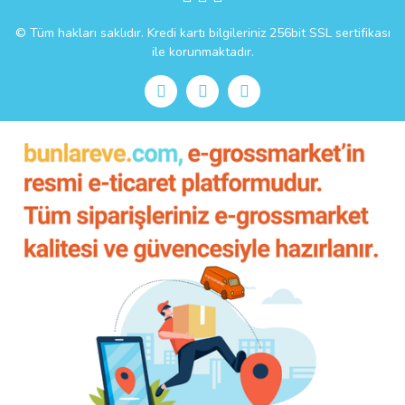
© Tüm hakları saklıdır. Kredi kartı bilgileriniz 256bit SSL sertifikası
ile korunmaktadır.