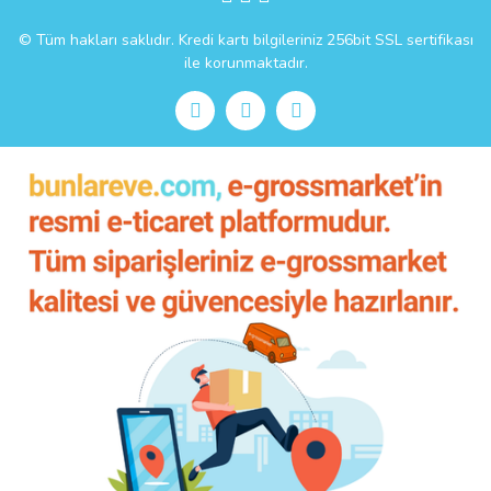
© Tüm hakları saklıdır. Kredi kartı bilgileriniz 256bit SSL sertifikası
ile korunmaktadır.