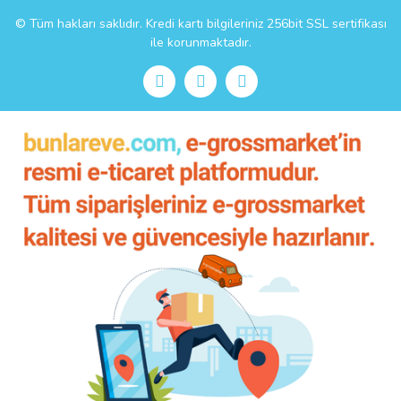
© Tüm hakları saklıdır. Kredi kartı bilgileriniz 256bit SSL sertifikası
ile korunmaktadır.