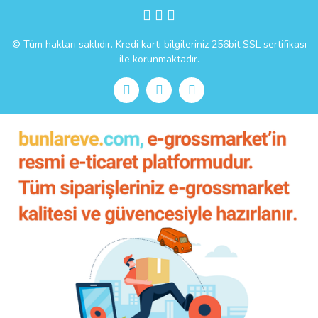
Gönder
© Tüm hakları saklıdır. Kredi kartı bilgileriniz 256bit SSL sertifikası
ile korunmaktadır.