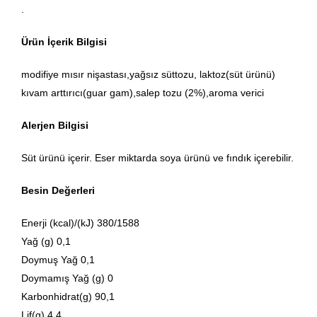
.
Ürün İçerik Bilgisi
modifiye mısır nişastası,yağsız süttozu, laktoz(süt ürünü)
kıvam arttırıcı(guar gam),salep tozu (2%),aroma verici
Alerjen Bilgisi
Süt ürünü içerir. Eser miktarda soya ürünü ve fındık içerebilir.
Besin Değerleri
Enerji (kcal)/(kJ) 380/1588
Yağ (g) 0,1
Doymuş Yağ 0,1
Doymamış Yağ (g) 0
Karbonhidrat(g) 90,1
Lif(g) 4,4