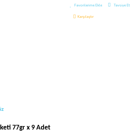
Tavsiye Et
Karşılaştır
iz
eti 77gr x 9 Adet