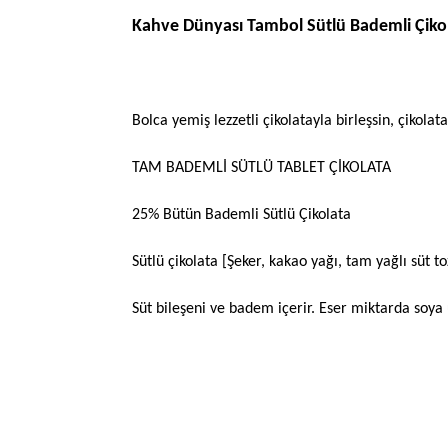
Kahve Dünyası Tambol Sütlü Bademli Çikol
Bolca yemiş lezzetli çikolatayla birleşsin, çikola
TAM BADEMLİ SÜTLÜ TABLET ÇİKOLATA
25% Bütün Bademli Sütlü Çikolata
Sütlü çikolata [Şeker, kakao yağı, tam yağlı süt to
Süt bileşeni ve badem içerir. Eser miktarda soya ü
Bu ürünün fiyat bilgisi, resim, ürün açıklamalarında 
Görüş ve önerileriniz için teşekkür ederiz.