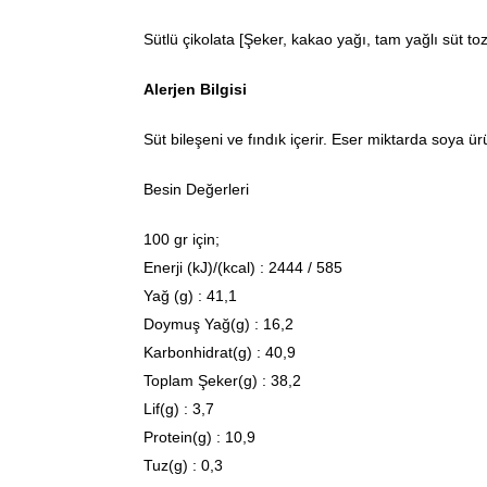
Sütlü çikolata [Şeker, kakao yağı, tam yağlı süt tozu
Alerjen Bilgisi
Süt bileşeni ve fındık içerir. Eser miktarda soya ür
Besin Değerleri
100 gr için;
Enerji (kJ)/(kcal) : 2444 / 585
Yağ (g) : 41,1
Doymuş Yağ(g) : 16,2
Karbonhidrat(g) : 40,9
Toplam Şeker(g) : 38,2
Lif(g) : 3,7
Protein(g) : 10,9
Tuz(g) : 0,3