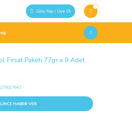
Giriş Yap
Üye Ol
/
log
 Fırsat Paketi 77gr x 9 Adet
270017641
LİNCE HABER VER