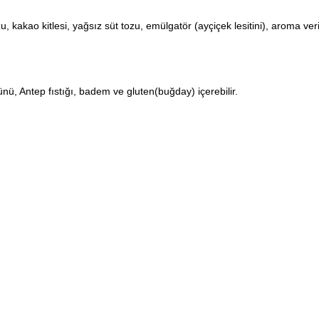
, kakao kitlesi, yağsız süt tozu, emülgatör (ayçiçek lesitini), aroma verici
ünü, Antep fıstığı, badem ve gluten(buğday) içerebilir.