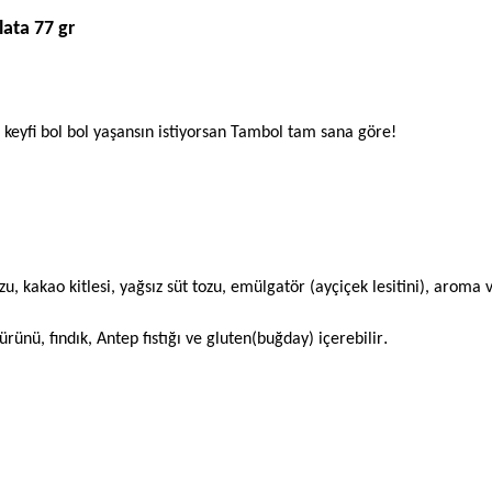
ata 77 gr
ta keyfi bol bol yaşansın istiyorsan Tambol tam sana göre!
zu, kakao kitlesi, yağsız süt tozu, emülgatör (ayçiçek lesitini), aroma v
.
rünü, fındık, Antep fıstığı ve gluten(buğday) içerebilir
ve diğer konularda yetersiz gördüğünüz noktaları öneri formunu kullanarak taraf