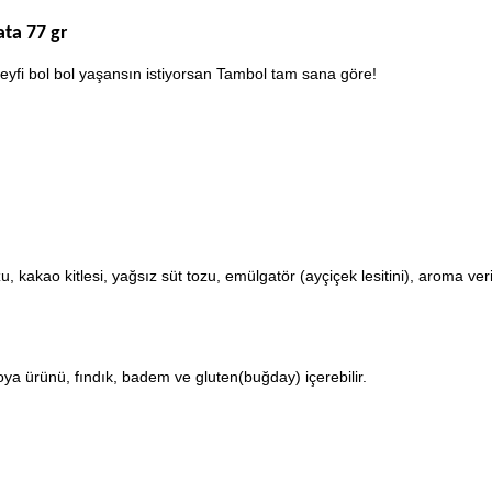
ata 77 gr
a keyfi bol bol yaşansın istiyorsan Tambol tam sana göre!
, kakao kitlesi, yağsız süt tozu, emülgatör (ayçiçek lesitini), aroma verici
soya ürünü, fındık, badem ve gluten(buğday) içerebilir.