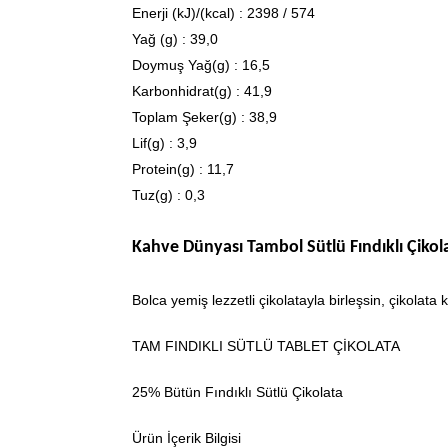
Enerji (kJ)/(kcal) : 2398 / 574
Yağ (g) : 39,0
Doymuş Yağ(g) : 16,5
Karbonhidrat(g) : 41,9
Toplam Şeker(g) : 38,9
Lif(g) : 3,9
Protein(g) : 11,7
Tuz(g) : 0,3
Kahve Dünyası Tambol Sütlü Fındıklı Çikola
Bolca yemiş lezzetli çikolatayla birleşsin, çikolat
TAM FINDIKLI SÜTLÜ TABLET ÇİKOLATA
25% Bütün Fındıklı Sütlü Çikolata
Ürün İçerik Bilgisi