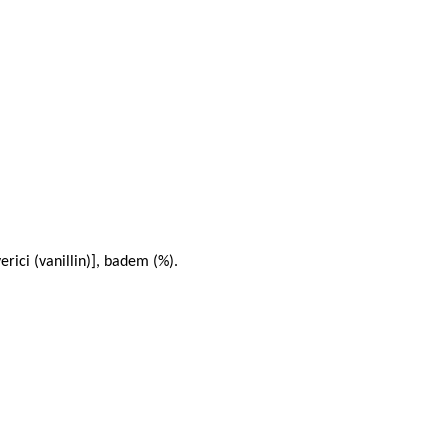
erici (vanillin)], badem (%).
ımıza iletebilirsiniz.