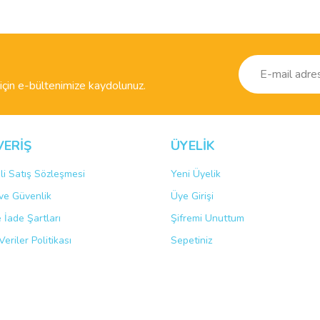
Bu ürüne ilk yorumu siz yapın!
r.
Yorum Yaz
çin e-bültenimize kaydolunuz.
VERİŞ
ÜYELİK
li Satış Sözleşmesi
Yeni Üyelik
k ve Güvenlik
Üye Girişi
Gönder
e İade Şartları
Şifremi Unuttum
Veriler Politikası
Sepetiniz