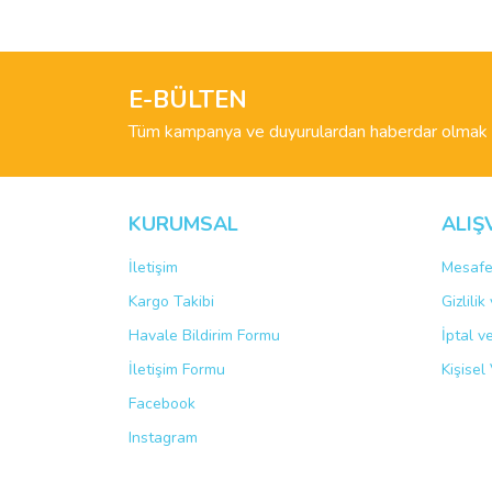
Ürün resmi kalitesiz, bozuk veya görüntülenemiyo
Ürün açıklamasında eksik bilgiler bulunuyor.
E-BÜLTEN
Ürün bilgilerinde hatalar bulunuyor.
Tüm kampanya ve duyurulardan haberdar olmak i
Ürün fiyatı diğer sitelerden daha pahalı.
Bu ürüne benzer farklı alternatifler olmalı.
KURUMSAL
ALIŞ
İletişim
Mesafe
Kargo Takibi
Gizlili
Havale Bildirim Formu
İptal v
İletişim Formu
Kişisel 
Facebook
Instagram