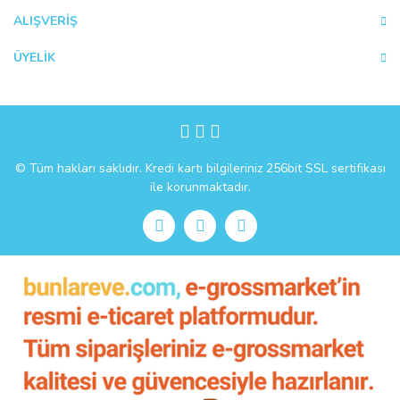
Bu ürüne benzer farklı alternatifler olmalı.
ALIŞVERİŞ
ÜYELİK
Gönder
© Tüm hakları saklıdır. Kredi kartı bilgileriniz 256bit SSL sertifikası
ile korunmaktadır.