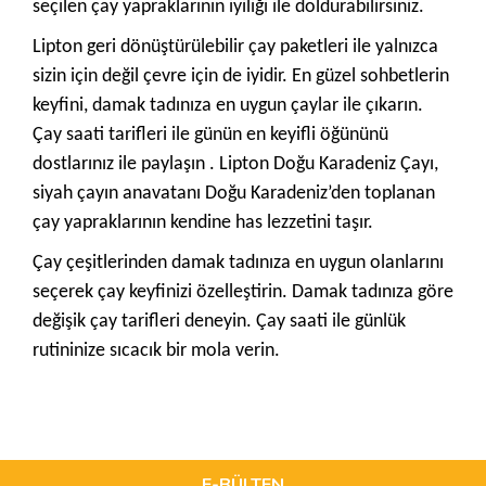
seçilen çay yapraklarının iyiliği ile doldurabilirsiniz.
Lipton geri dönüştürülebilir çay paketleri ile yalnızca
sizin için değil çevre için de iyidir. En güzel sohbetlerin
keyfini, damak tadınıza en uygun çaylar ile çıkarın.
Çay saati tarifleri ile günün en keyifli öğününü
dostlarınız ile paylaşın . Lipton Doğu Karadeniz Çayı,
siyah çayın anavatanı Doğu Karadeniz’den toplanan
çay yapraklarının kendine has lezzetini taşır.
Çay çeşitlerinden damak tadınıza en uygun olanlarını
seçerek çay keyfinizi özelleştirin. Damak tadınıza göre
değişik çay tarifleri deneyin. Çay saati ile günlük
rutininize sıcacık bir mola verin.
Bu ürünün fiyat bilgisi, resim, ürün açıklamalarında ve diğer
konularda yetersiz gördüğünüz noktaları öneri formunu
Bu ürüne ilk yorumu siz yapın!
kullanarak tarafımıza iletebilirsiniz.
Görüş ve önerileriniz için teşekkür ederiz.
E-BÜLTEN