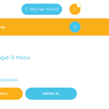
Giriş Yap
Üye Ol
/
log
ğıdı 8 Metre
893003686
EKLE
HEMEN AL