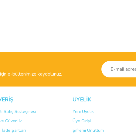
ve diğer konularda yetersiz gördüğünüz noktaları öneri formunu kullanarak taraf
Bu ürüne ilk yorumu siz yapın!
r.
Yorum Yaz
çin e-bültenimize kaydolunuz.
VERİŞ
ÜYELİK
li Satış Sözleşmesi
Yeni Üyelik
k ve Güvenlik
Üye Girişi
Gönder
e İade Şartları
Şifremi Unuttum