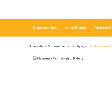
Süpermarket
Anne Bebek
Yetişkin S
Anasayfa
Süpermarket
Ev İhtiyaçları
Macromax Piş