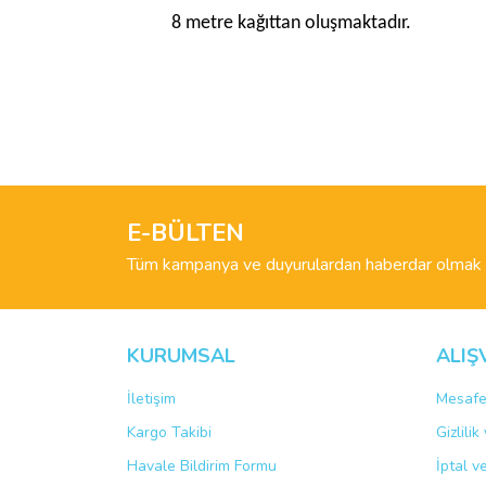
8 metre kağıttan oluşmaktadır.
Bu ürünün fiyat bilgisi, resim, ürün açıklamalarında 
Görüş ve önerileriniz için teşekkür ederiz.
Ürün resmi kalitesiz, bozuk veya görüntülenemiyo
Ürün açıklamasında eksik bilgiler bulunuyor.
E-BÜLTEN
Ürün bilgilerinde hatalar bulunuyor.
Tüm kampanya ve duyurulardan haberdar olmak i
Ürün fiyatı diğer sitelerden daha pahalı.
Bu ürüne benzer farklı alternatifler olmalı.
KURUMSAL
ALIŞ
İletişim
Mesafe
Kargo Takibi
Gizlili
Havale Bildirim Formu
İptal v