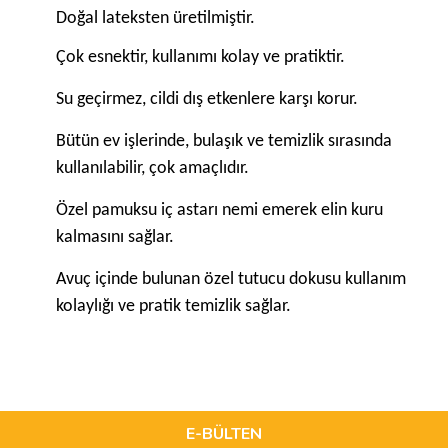
Doğal lateksten üretilmiştir.
Çok esnektir, kullanımı kolay ve pratiktir.
Su geçirmez, cildi dış etkenlere karşı korur.
Bütün ev işlerinde, bulaşık ve temizlik sırasında
kullanılabilir, çok amaçlıdır.
Özel pamuksu iç astarı nemi emerek elin kuru
kalmasını sağlar.
Avuç içinde bulunan özel tutucu dokusu kullanım
kolaylığı ve pratik temizlik sağlar.
Bu ürünün fiyat bilgisi, resim, ürün açıklamalarında ve diğer
konularda yetersiz gördüğünüz noktaları öneri formunu
Bu ürüne ilk yorumu siz yapın!
kullanarak tarafımıza iletebilirsiniz.
Görüş ve önerileriniz için teşekkür ederiz.
E-BÜLTEN