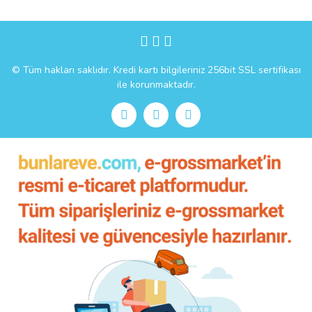
Gönder
© Tüm hakları saklıdır. Kredi kartı bilgileriniz 256bit SSL sertifikası
ile korunmaktadır.