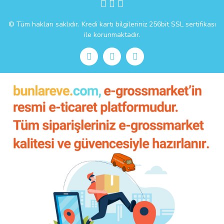
© Tüm hakları saklıdır. Kredi kartı bilgileriniz 256bit SSL sertifikası
ile korunmaktadır.