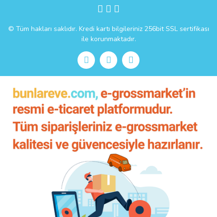
Gönder
© Tüm hakları saklıdır. Kredi kartı bilgileriniz 256bit SSL sertifikası
ile korunmaktadır.